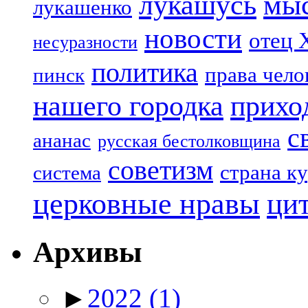
лукашусь
мы
лукашенко
новости
отец 
несуразности
политика
права чело
пинск
нашего городка
прихо
с
ананас
русская бестолковщина
советизм
страна к
система
церковные нравы
ци
Архивы
►
2022
(1)