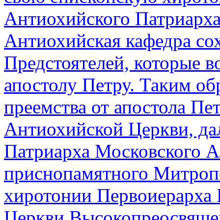
Антиохийского Патриарха 
Антиохийская кафедра со
Предстоятелей, которые в
апостолу Петру. Таким о
преемства от апостола Пе
Антиохийской Церкви, д
Патриарха Московского Ал
приснопамятного Митроп
хиротонии Первоиерарха 
Церкви Высокопреосвяще