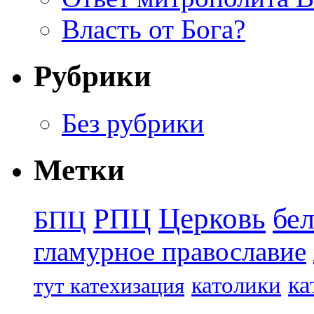
Власть от Бога?
Рубрики
Без рубрики
Метки
Церковь
бе
РПЦ
БПЦ
гламурное православие
ка
католики
тут катехизация