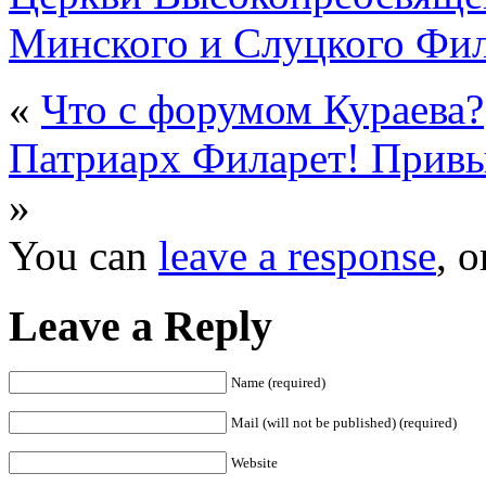
Минского и Слуцкого Фил
«
Что с форумом Кураева?
Патриарх Филарет! Привык
»
You can
leave a response
, 
Leave a Reply
Name (required)
Mail (will not be published) (required)
Website