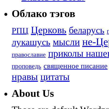
Облако тэгов
Церковь
беларусь
РПЦ
не-Це
лукашусь
мысли
приколы нашег
православие
священное писание
проповедь
нравы
цитаты
About Us