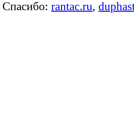
Спасибо:
rantac.ru
,
duphas