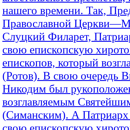
нашего времени. Так, Пре
Православной Церкви—М
Слуцкий Филарет, Патриа
свою епископскую хирото
епископов, который возг
(Ротов). В свою очередь
Никодим был рукоположен
возглавляемым Святейши
(Симанским). А Патриарх 
свою епископскую хиротон