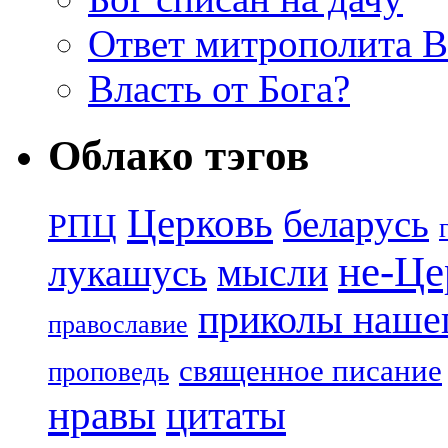
Ответ митрополита 
Власть от Бога?
Облако тэгов
Церковь
беларусь
РПЦ
не-Це
лукашусь
мысли
приколы нашег
православие
священное писание
проповедь
нравы
цитаты