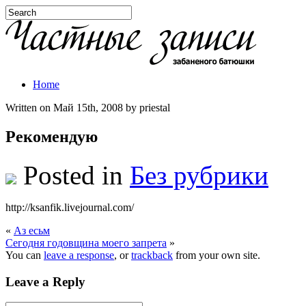
Home
Written on Май 15th, 2008 by priestal
Рекомендую
Posted in
Без рубрики
http://ksanfik.livejournal.com/
«
Аз есьм
Сегодня годовщина моего запрета
»
You can
leave a response
, or
trackback
from your own site.
Leave a Reply