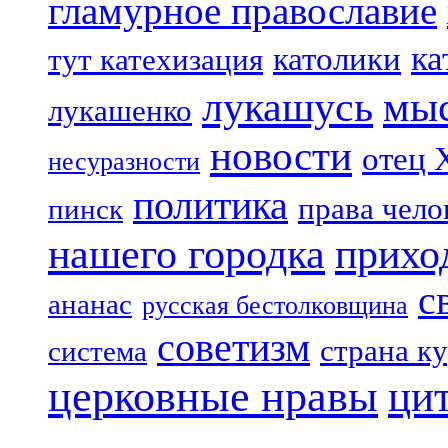
гламурное православие
ка
католики
тут катехизация
лукашусь
мы
лукашенко
новости
отец 
несуразности
политика
права чело
пинск
нашего городка
прихо
с
ананас
русская бестолковщина
советизм
страна к
система
церковные нравы
ци