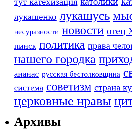
ка
католики
тут катехизация
лукашусь
мы
лукашенко
новости
отец 
несуразности
политика
права чело
пинск
нашего городка
прихо
с
ананас
русская бестолковщина
советизм
страна к
система
церковные нравы
ци
Архивы