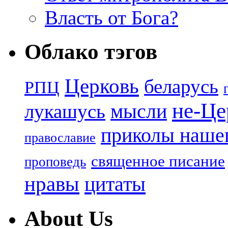
Власть от Бога?
Облако тэгов
Церковь
беларусь
РПЦ
не-Це
лукашусь
мысли
приколы нашег
православие
священное писание
проповедь
нравы
цитаты
About Us