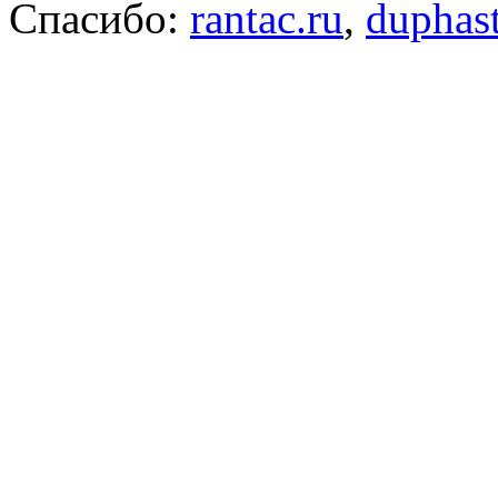
Спасибо:
rantac.ru
,
duphas