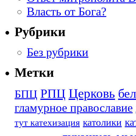
Власть от Бога?
Рубрики
Без рубрики
Метки
Церковь
бе
РПЦ
БПЦ
гламурное православие
ка
католики
тут катехизация