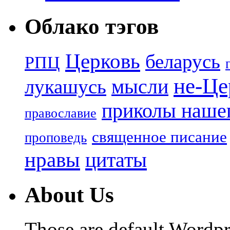
Облако тэгов
Церковь
беларусь
РПЦ
не-Це
лукашусь
мысли
приколы нашег
православие
священное писание
проповедь
нравы
цитаты
About Us
Those are default Wordpr