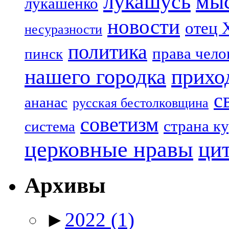
лукашусь
мы
лукашенко
новости
отец 
несуразности
политика
права чело
пинск
нашего городка
прихо
с
ананас
русская бестолковщина
советизм
страна к
система
церковные нравы
ци
Архивы
►
2022
(1)