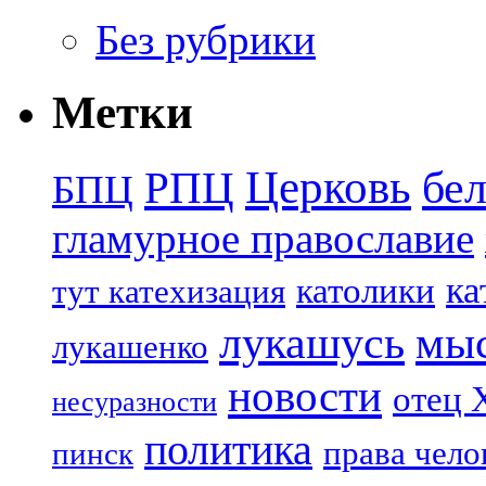
Без рубрики
Метки
Церковь
бе
РПЦ
БПЦ
гламурное православие
ка
католики
тут катехизация
лукашусь
мы
лукашенко
новости
отец 
несуразности
политика
права чело
пинск