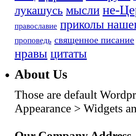
не-Це
лукашусь
мысли
приколы нашег
православие
священное писание
проповедь
нравы
цитаты
About Us
Those are default Wordpr
Appearance > Widgets an
Our Company Address