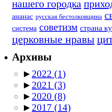
нашего городка
прихо
с
ананас
русская бестолковщина
советизм
страна к
система
церковные нравы
ци
Архивы
►
2022
(1)
►
2021
(3)
►
2020
(8)
►
2017
(14)