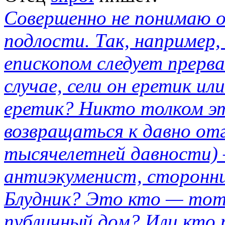
Совершенно не понимаю о
подлости. Так, например,
епископом следует прерв
случае, сели он еретик ил
еретик? Никто толком это
возвращаться к давно от
тысячелетней давности) 
антиэкуменист, сторонни
Блудник? Это кто — тот,
публичный дом? Или кто 