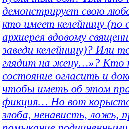
демонстрирует свою любо
кто имеет келейницу (по 
архиерея вдовому священн
заведи келейницу)? Или т
глядит на жену…»? Кто 
состояние огласить и док
чтобы иметь об этом пра
фикция… Но вот корыстол
злоба, ненависть, ложь, 
помыкание подчиненными 