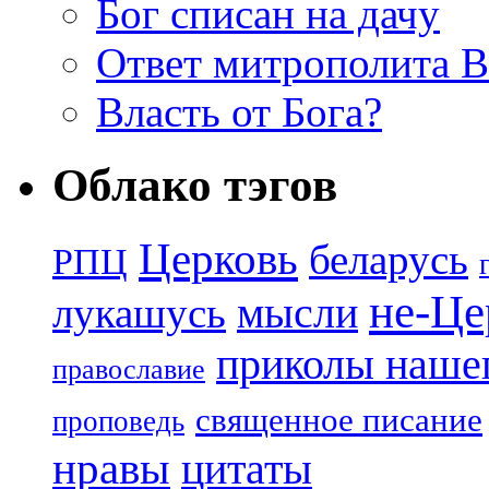
Бог списан на дачу
Ответ митрополита 
Власть от Бога?
Облако тэгов
Церковь
беларусь
РПЦ
не-Це
лукашусь
мысли
приколы нашег
православие
священное писание
проповедь
нравы
цитаты