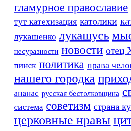
гламурное православие
ка
католики
тут катехизация
лукашусь
мы
лукашенко
новости
отец 
несуразности
политика
права чело
пинск
нашего городка
прихо
с
ананас
русская бестолковщина
советизм
страна к
система
церковные нравы
ци