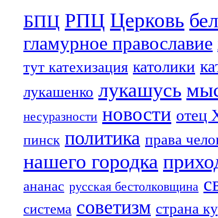
Церковь
бе
РПЦ
БПЦ
гламурное православие
ка
католики
тут катехизация
лукашусь
мы
лукашенко
новости
отец 
несуразности
политика
права чело
пинск
нашего городка
прихо
с
ананас
русская бестолковщина
советизм
страна к
система