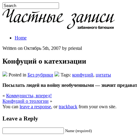
Home
Written on Октябрь 5th, 2007 by priestal
Конфуций о катехизации
Posted in
Без рубрики
Tags:
конфуций
,
цитаты
Посылать людей на войну необученными — значит предават
«
Коммунисты, вперед!
Конфуций о теологии
»
You can
leave a response
, or
trackback
from your own site.
Leave a Reply
Name (required)