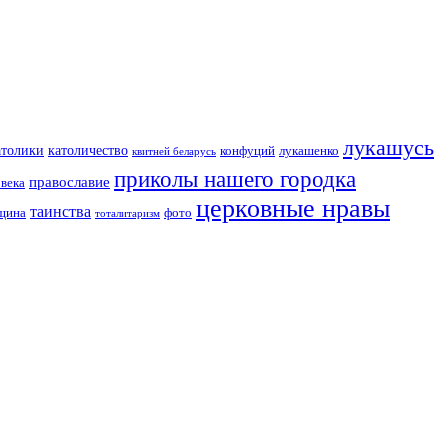
лукашусь
католичество
атолики
конфуций
лукашенко
квитней беларусь
приколы нашего городка
православие
овека
церковные нравы
таинства
вщина
фото
тоталитаризм