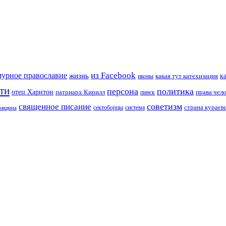
из Facebook
мурное православие
жизнь
к
какая тут катехизация
иконы
ти
персона
политика
отец Харитон
патриарх Кирилл
права чел
пинск
советизм
священное писание
страна курае
сектоборцы
система
ковщина