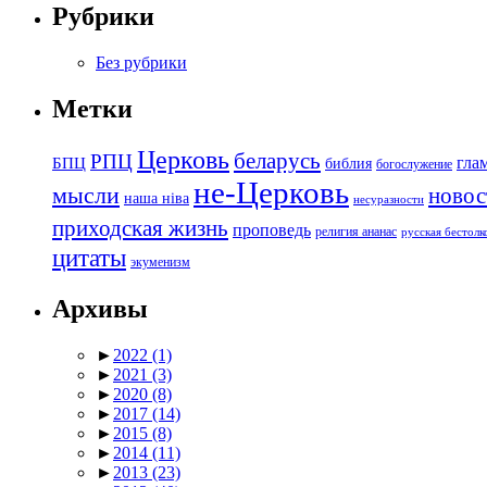
Рубрики
Без рубрики
Метки
Церковь
беларусь
РПЦ
БПЦ
гла
библия
богослужение
не-Церковь
мысли
новос
наша ніва
несуразности
приходская жизнь
проповедь
религия ананас
русская бестол
цитаты
экуменизм
Архивы
►
2022
(1)
►
2021
(3)
►
2020
(8)
►
2017
(14)
►
2015
(8)
►
2014
(11)
►
2013
(23)