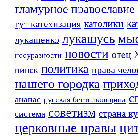
гламурное православие
ка
католики
тут катехизация
лукашусь
мы
лукашенко
новости
отец 
несуразности
политика
права чело
пинск
нашего городка
прихо
с
ананас
русская бестолковщина
советизм
страна к
система
церковные нравы
ци