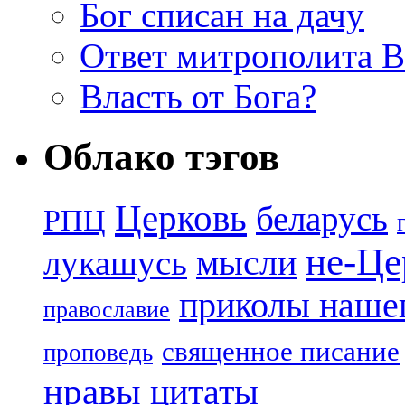
Бог списан на дачу
Ответ митрополита 
Власть от Бога?
Облако тэгов
Церковь
беларусь
РПЦ
не-Це
лукашусь
мысли
приколы нашег
православие
священное писание
проповедь
нравы
цитаты