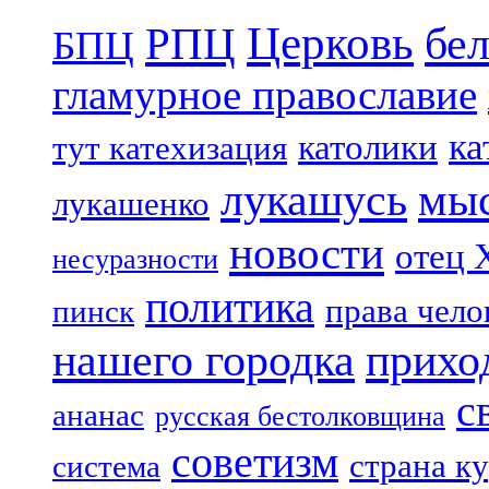
Церковь
бе
РПЦ
БПЦ
гламурное православие
ка
католики
тут катехизация
лукашусь
мы
лукашенко
новости
отец 
несуразности
политика
права чело
пинск
нашего городка
прихо
с
ананас
русская бестолковщина
советизм
страна к
система