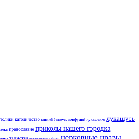
лукашусь
католичество
атолики
конфуций
лукашенко
квитней беларусь
приколы нашего городка
православие
овека
церковные нравы
таинства
вщина
фото
тоталитаризм