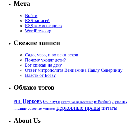
Мета
Войти
RSS
записей
RSS
комментариев
WordPress.org
Свежие записи
Садо, мазо, и во веки веков
Почему уходят дети?
Бог списан на дачу
Ответ митрополита Вениамина Павлу Северинцу
Власть от Бога?
Облако тэгов
Церковь
беларусь
лукаш
РПЦ
из Facebook
гламурное православие
церковные нравы
цитаты
советизм
писание
таинства
About Us