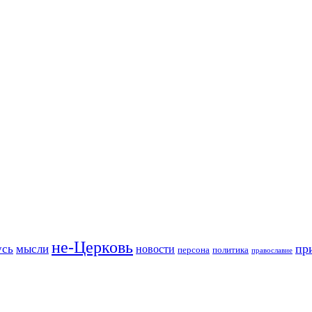
не-Церковь
пр
усь
мысли
новости
персона
политика
православие