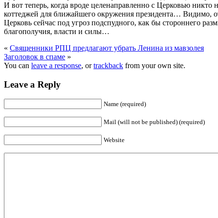
И вот теперь, когда вроде целенаправленно с Церковью никто н
коттеджей для ближайшего окружения президента… Видимо, отк
Церковь сейчас под угроз подспудного, как бы стороннего раз
благополучия, власти и силы…
«
Священники РПЦ предлагают убрать Ленина из мавзолея
Заголовок в спаме
»
You can
leave a response
, or
trackback
from your own site.
Leave a Reply
Name (required)
Mail (will not be published) (required)
Website