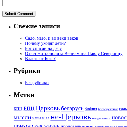
Свежие записи
Садо, мазо, и во веки веков
Почему уходят дети?
Бог списан на дачу
Ответ митрополита Вениамина Павлу Северинцу
Власть от Бога?
Рубрики
Без рубрики
Метки
Церковь
беларусь
РПЦ
БПЦ
гла
библия
богослужение
не-Церковь
мысли
новос
наша ніва
несуразности
приходская жизнь
проповедь
религия ананас
русская бестол