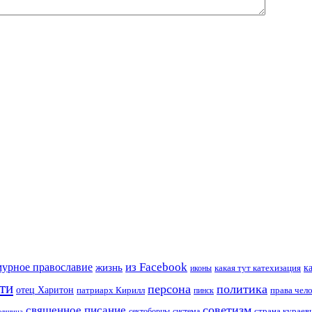
из Facebook
мурное православие
жизнь
к
какая тут катехизация
иконы
ти
персона
политика
отец Харитон
патриарх Кирилл
права чел
пинск
советизм
священное писание
страна курае
сектоборцы
система
ковщина