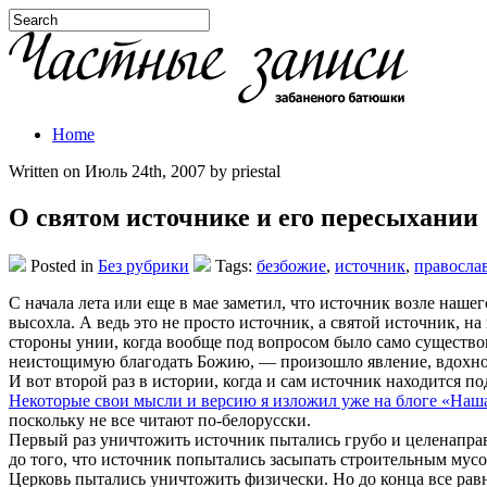
Home
Written on Июль 24th, 2007 by priestal
О святом источнике и его пересыхании
Posted in
Без рубрики
Tags:
безбожие
,
источник
,
правосла
С начала лета или еще в мае заметил, что источник возле нашег
высохла. А ведь это не просто источник, а святой источник, н
стороны унии, когда вообще под вопросом было само существо
неистощимую благодать Божию, — произошло явление, вдохнови
И вот второй раз в истории, когда и сам источник находится по
Некоторые свои мысли и версию я изложил уже на блоге «Наш
поскольку не все читают по-белорусски.
Первый раз уничтожить источник пытались грубо и целенаправ
до того, что источник попытались засыпать строительным мусоро
Церковь пытались уничтожить физически. Но до конца все равн