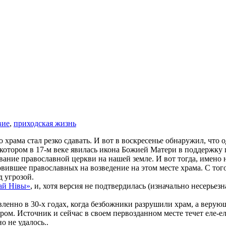
вие
,
приходская жизнь
о храма стал резко сдавать. И вот в воскресенье обнаружил, что 
а котором в 17-м веке явилась икона Божией Матери в поддержку
вание православной церкви на нашей земле. И вот тогда, имено
вшее православных на возведение на этом месте храма. С того 
д угрозой.
ай Нівы»
, и, хотя версия не подтвердилась (изначально несерьез
ленно в 30-х годах, когда безбожники разрушили храм, а веру
м. Источник и сейчас в своем первозданном месте течет еле-еле,
о не удалось..