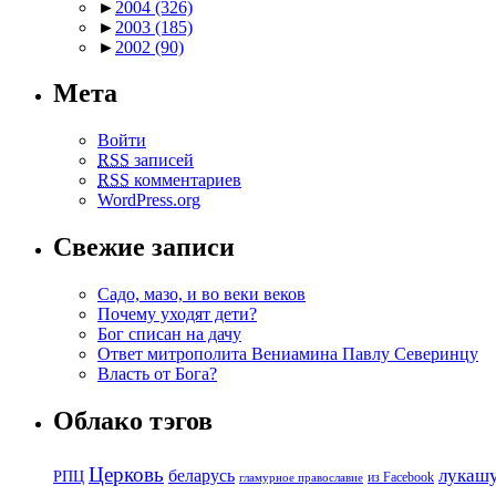
►
2004
(326)
►
2003
(185)
►
2002
(90)
Мета
Войти
RSS
записей
RSS
комментариев
WordPress.org
Свежие записи
Садо, мазо, и во веки веков
Почему уходят дети?
Бог списан на дачу
Ответ митрополита Вениамина Павлу Северинцу
Власть от Бога?
Облако тэгов
Церковь
беларусь
лукаш
РПЦ
из Facebook
гламурное православие