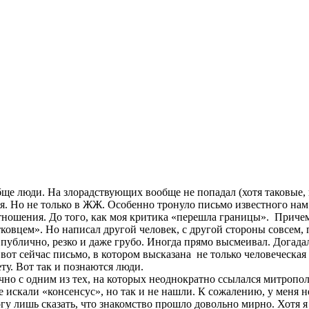
ще люди. На злорадствующих вообще не попадал (хотя таковые, 
я. Но не только в ЖЖ. Особенно тронуло письмо известного нам в
тношения. До того, как моя критика «перешла границы». Причем
четковцем». Но написал другой человек, с другой стороны совсем
публично, резко и даже грубо. Иногда прямо высмеивал. Догадал
 вот сейчас письмо, в котором высказана не только человеческая
ту. Вот так и познаются люди.
ично с одним из тех, на которых неоднократно ссылался митроп
искали «консенсус», но так и не нашли. К сожалению, у меня не
у лишь сказать, что знакомство прошло довольно мирно. Хотя я п