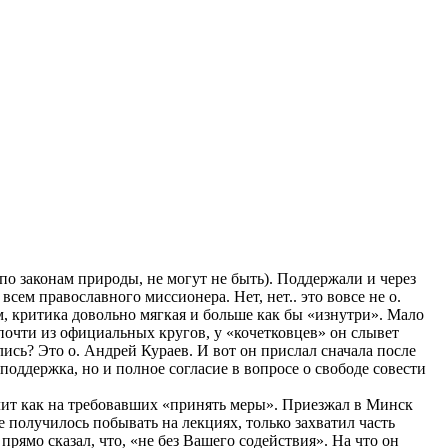
по законам природы, не могут не быть). Поддержали и через
сем православного миссионера. Нет, нет.. это вовсе не о.
, критика довольно мягкая и больше как бы «изнутри». Мало
, почти из официальных кругов, у «кочетковцев» он слывет
ись? Это о. Андрей Кураев. И вот он прислал сначала после
 поддержка, но и полное согласие в вопросе о свободе совести
олит как на требовавших «принять меры». Приезжал в Минск
 получилось побывать на лекциях, только захватил часть
рямо сказал, что, «не без Вашего содействия». На что он