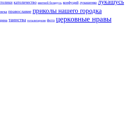
лукашусь
католичество
атолики
конфуций
лукашенко
квитней беларусь
приколы нашего городка
православие
овека
церковные нравы
таинства
вщина
фото
тоталитаризм