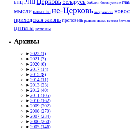
Церковь
беларусь
РПЦ
БПЦ
гла
библия
богослужение
не-Церковь
мысли
новос
наша ніва
несуразности
приходская жизнь
проповедь
религия ананас
русская бестол
цитаты
экуменизм
Архивы
►
2022
(1)
►
2021
(3)
►
2020
(8)
►
2017
(14)
►
2015
(8)
►
2014
(11)
►
2013
(23)
►
2012
(40)
►
2011
(105)
►
2010
(162)
►
2009
(202)
►
2008
(270)
►
2007
(284)
►
2006
(260)
►
2005
(146)