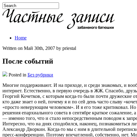
Home
Written on Май 30th, 2007 by priestal
После событий
Posted in
Без рубрики
Многие поддерживают. И на приходе, и среди знакомых, и вооб
интернет. Естественно, в первую очередь в ЖЖ. Спасибо, друзь
Георгий Кочетков, с которым когда-то были почти дружеские о
кто даже знает о ней, почему я и по сей день часто слыву «ко
«просто неверующим человеком». И я его тоже критиковал. Но 
решения епархиального совета в сентябре краткое сожаление, а
— именно того, что и стало непосредственным поводом к запре
Интересно, что на днях сподобился, наконец, познакомиться л
Александр Дворкин. Когда-то мы с ним в длительной переписке 
пресс-конференции. Поэтому впечатлений, собственно, нет. Мог