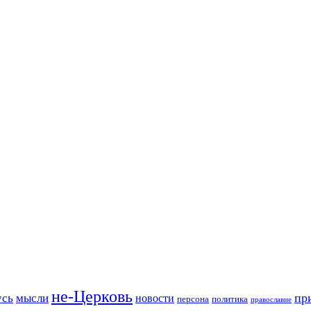
не-Церковь
пр
усь
мысли
новости
персона
политика
православие