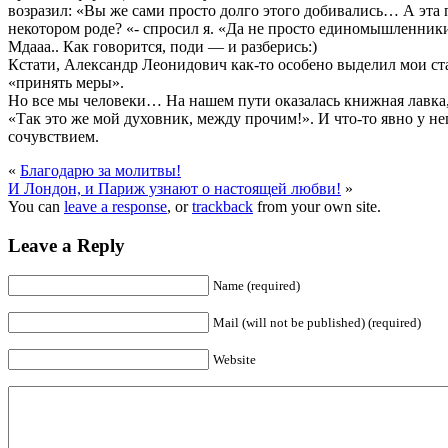
возразил: «Вы же сами просто долго этого добивались… А эта
некотором роде? «- спросил я. «Да не просто единомышленники
Мдааа.. Как говорится, поди — и разберись:)
Кстати, Александр Леонидович как-то особено выделил мои ста
«принять меры».
Но все мы человеки… На нашем пути оказалась книжная лавка,
«Так это же мой духовник, между прочим!». И что-то явно у 
сочувствием.
«
Благодарю за молитвы!
И Лондон, и Париж узнают о настоящей любви!
»
You can
leave a response
, or
trackback
from your own site.
Leave a Reply
Name (required)
Mail (will not be published) (required)
Website