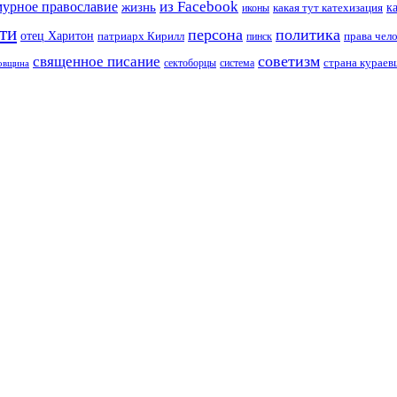
из Facebook
мурное православие
жизнь
к
какая тут катехизация
иконы
ти
персона
политика
отец Харитон
патриарх Кирилл
права чел
пинск
советизм
священное писание
страна курае
сектоборцы
система
ковщина