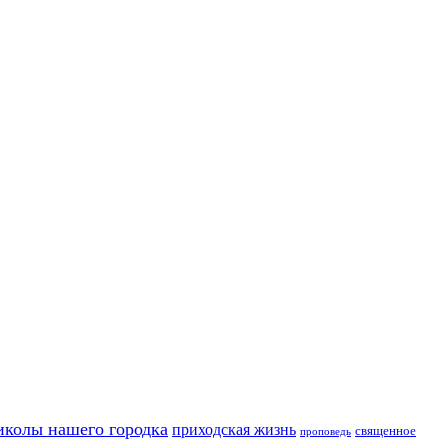
иколы нашего городка
приходская жизнь
священное
проповедь