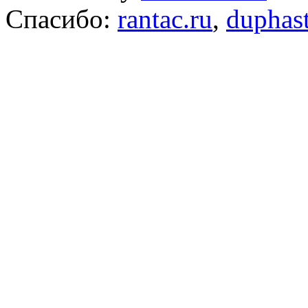
Спасибо:
rantac.ru
,
duphas