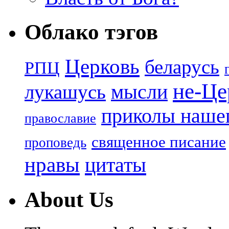
Облако тэгов
Церковь
беларусь
РПЦ
не-Це
лукашусь
мысли
приколы нашег
православие
священное писание
проповедь
нравы
цитаты
About Us