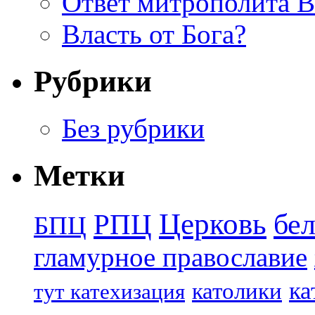
Ответ митрополита 
Власть от Бога?
Рубрики
Без рубрики
Метки
Церковь
бе
РПЦ
БПЦ
гламурное православие
ка
католики
тут катехизация