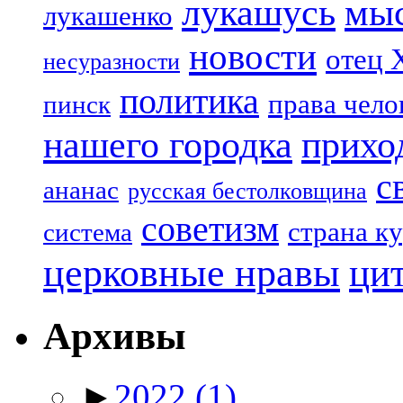
лукашусь
мы
лукашенко
новости
отец 
несуразности
политика
права чело
пинск
нашего городка
прихо
с
ананас
русская бестолковщина
советизм
страна к
система
церковные нравы
ци
Архивы
►
2022
(1)