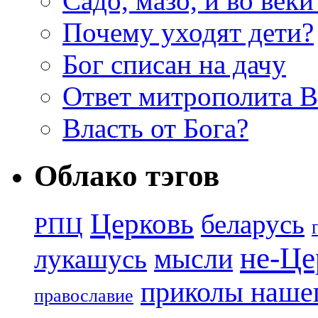
Садо, мазо, и во веки
Почему уходят дети?
Бог списан на дачу
Ответ митрополита 
Власть от Бога?
Облако тэгов
Церковь
беларусь
РПЦ
не-Це
лукашусь
мысли
приколы нашег
православие