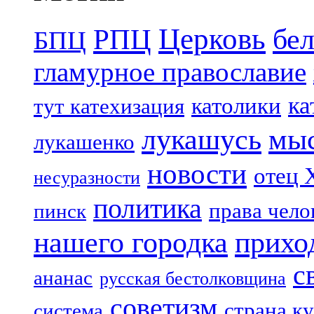
Церковь
бе
РПЦ
БПЦ
гламурное православие
ка
католики
тут катехизация
лукашусь
мы
лукашенко
новости
отец 
несуразности
политика
права чело
пинск
нашего городка
прихо
с
ананас
русская бестолковщина
советизм
страна к
система