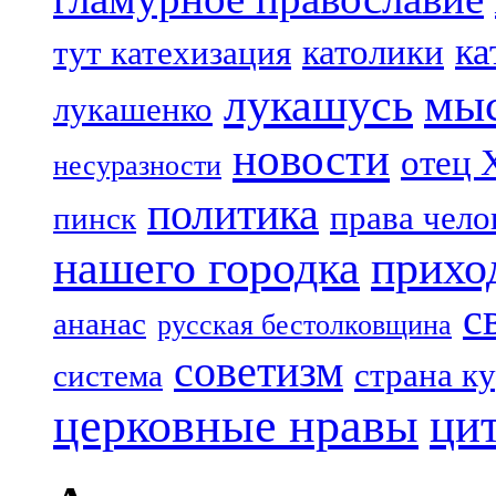
ка
католики
тут катехизация
лукашусь
мы
лукашенко
новости
отец 
несуразности
политика
права чело
пинск
нашего городка
прихо
с
ананас
русская бестолковщина
советизм
страна к
система
церковные нравы
ци