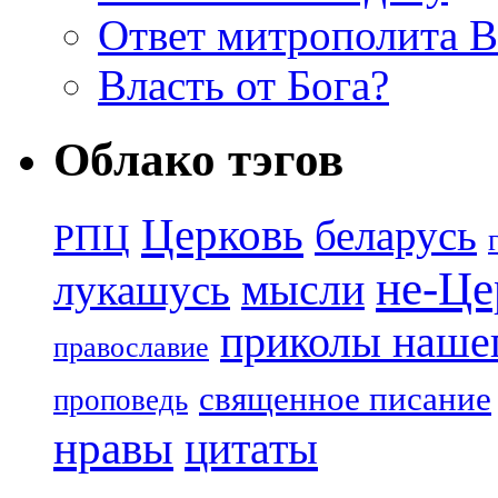
Ответ митрополита 
Власть от Бога?
Облако тэгов
Церковь
беларусь
РПЦ
не-Це
лукашусь
мысли
приколы нашег
православие
священное писание
проповедь
нравы
цитаты