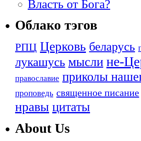
Власть от Бога?
Облако тэгов
Церковь
беларусь
РПЦ
не-Це
лукашусь
мысли
приколы нашег
православие
священное писание
проповедь
нравы
цитаты
About Us