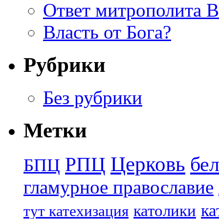
Ответ митрополита 
Власть от Бога?
Рубрики
Без рубрики
Метки
Церковь
бе
РПЦ
БПЦ
гламурное православие
ка
католики
тут катехизация