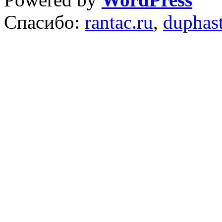
Спасибо:
rantac.ru
,
duphas