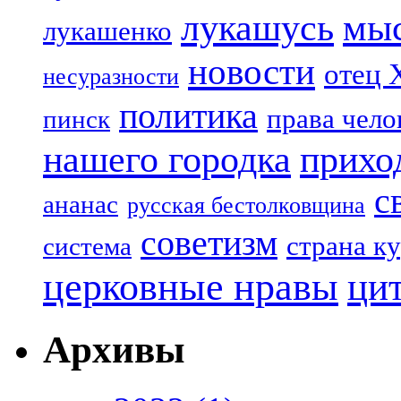
лукашусь
мы
лукашенко
новости
отец 
несуразности
политика
права чело
пинск
нашего городка
прихо
с
ананас
русская бестолковщина
советизм
страна к
система
церковные нравы
ци
Архивы