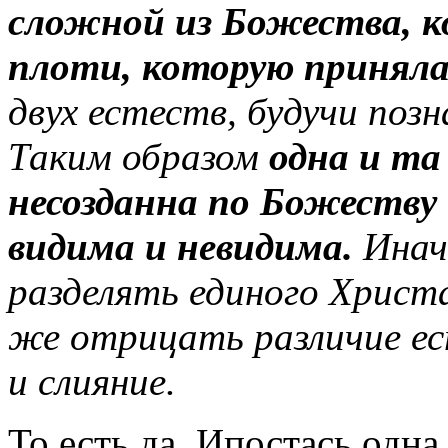
сложной из Божества, ко
плоти, которую принял
двух естеств, будучи позн
Таким образом
одна и та
несозданна по Божеству 
видима и невидима.
Инач
разделять единого Христа
же отрицать различие ес
и слияние.
То есть да, Ипостась одна,