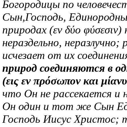
Богородицы по человечес
Сын,Господь, Единородный
природах (εν δύο φύσεσιν)
нераздельно, неразлучно; 
исчезает от их соединени
природ соединяются в о
(εις εν πρόσωπον και μίαν
что Он не рассекается и н
Он один и тот же Сын Ед
Господь Иисус Христос; т