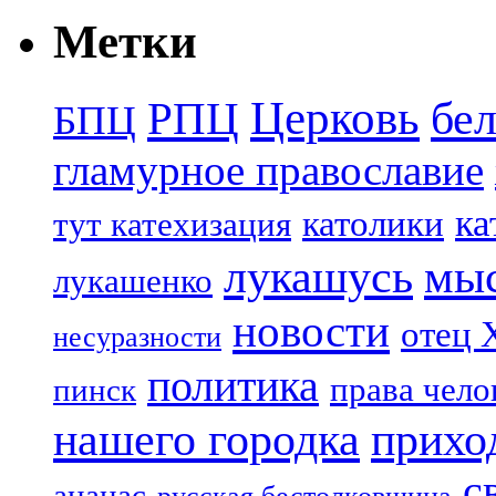
Метки
Церковь
бе
РПЦ
БПЦ
гламурное православие
ка
католики
тут катехизация
лукашусь
мы
лукашенко
новости
отец 
несуразности
политика
права чело
пинск
нашего городка
прихо
с
ананас