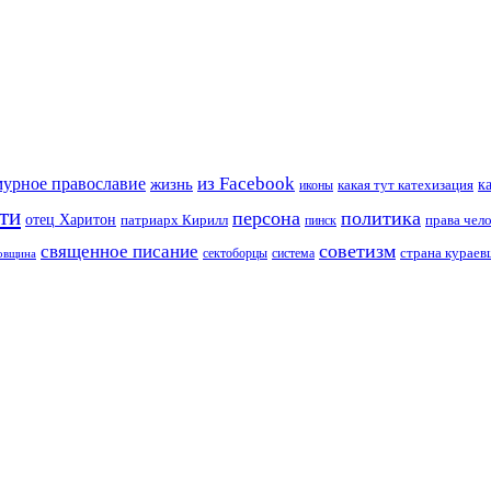
из Facebook
мурное православие
жизнь
к
какая тут катехизация
иконы
ти
персона
политика
отец Харитон
патриарх Кирилл
права чел
пинск
советизм
священное писание
страна курае
сектоборцы
система
ковщина