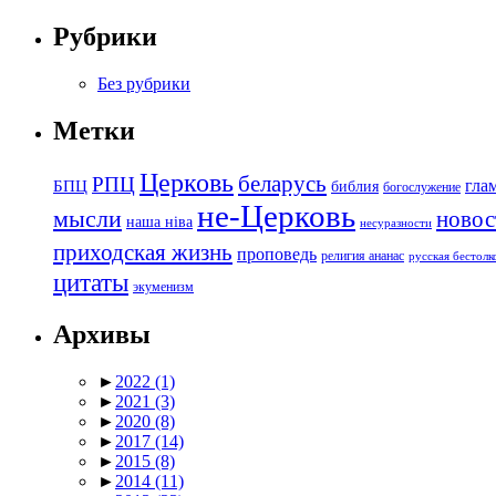
Рубрики
Без рубрики
Метки
Церковь
беларусь
РПЦ
БПЦ
гла
библия
богослужение
не-Церковь
мысли
новос
наша ніва
несуразности
приходская жизнь
проповедь
религия ананас
русская бестол
цитаты
экуменизм
Архивы
►
2022
(1)
►
2021
(3)
►
2020
(8)
►
2017
(14)
►
2015
(8)
►
2014
(11)