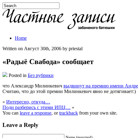
Home
Written on Август 30th, 2006 by priestal
«Радыё Свабода» сообщает
Posted in
Без рубрики
что Александр Милинкевич
выдвинут на премию имени Андре
Считаю, что до этой премии Милинкевич явно не дотягивает:)
«
Интересно, откуда…
Поди разберись с этими ИПЦ…
»
You can
leave a response
, or
trackback
from your own site.
Leave a Reply
Name (required)