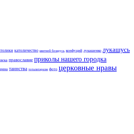
лукашусь
католичество
атолики
конфуций
лукашенко
квитней беларусь
приколы нашего городка
православие
овека
церковные нравы
таинства
вщина
фото
тоталитаризм