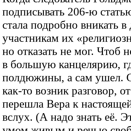
подписывать 206-ю статью
стала подробно вникать в
участникам их «религиозн
но отказать не мог. Чтоб н
в большую канцелярию, гд
полдюжины, а сам ушел. С
как-то возник разговор, о
перешла Вера к настояще
вслух. (А надо знать её. 
умом живым и речью свобо