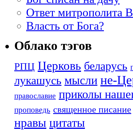
Ответ митрополита 
Власть от Бога?
Облако тэгов
Церковь
беларусь
РПЦ
не-Це
лукашусь
мысли
приколы нашег
православие
священное писание
проповедь
нравы
цитаты