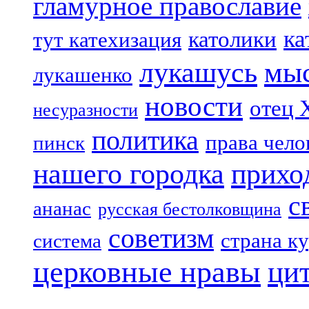
гламурное православие
ка
католики
тут катехизация
лукашусь
мы
лукашенко
новости
отец 
несуразности
политика
права чело
пинск
нашего городка
прихо
с
ананас
русская бестолковщина
советизм
страна к
система
церковные нравы
ци