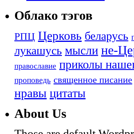
Облако тэгов
Церковь
беларусь
РПЦ
не-Це
лукашусь
мысли
приколы нашег
православие
священное писание
проповедь
нравы
цитаты
About Us
Those are default Wordpr