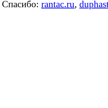
Спасибо:
rantac.ru
,
duphas