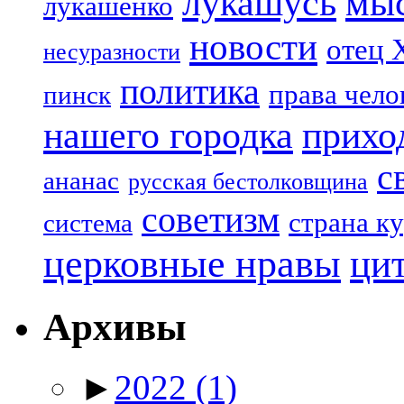
лукашусь
мы
лукашенко
новости
отец 
несуразности
политика
права чело
пинск
нашего городка
прихо
с
ананас
русская бестолковщина
советизм
страна к
система
церковные нравы
ци
Архивы
►
2022
(1)