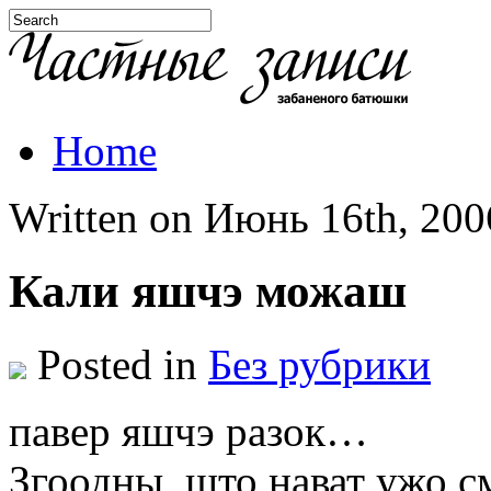
Home
Written on Июнь 16th, 2006
Кали яшчэ можаш
Posted in
Без рубрики
павер яшчэ разок…
Згоодны, што нават ужо с