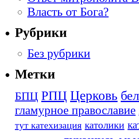
Власть от Бога?
Рубрики
Без рубрики
Метки
Церковь
бе
РПЦ
БПЦ
гламурное православие
ка
католики
тут катехизация