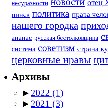
новости
отец 
несуразности
политика
права чело
пинск
нашего городка
прихо
с
ананас
русская бестолковщина
советизм
страна к
система
церковные нравы
ци
Архивы
►
2022
(1)
►
2021
(3)