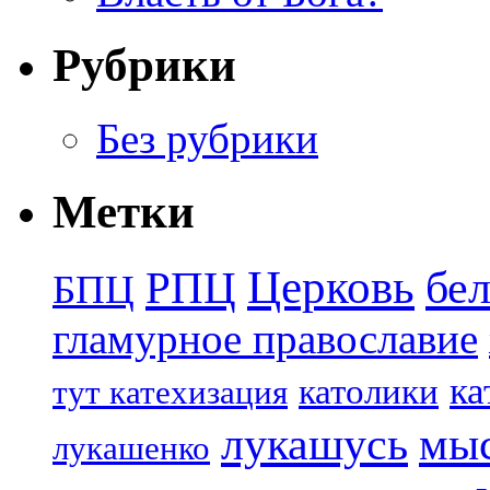
Рубрики
Без рубрики
Метки
Церковь
бе
РПЦ
БПЦ
гламурное православие
ка
католики
тут катехизация
лукашусь
мы
лукашенко