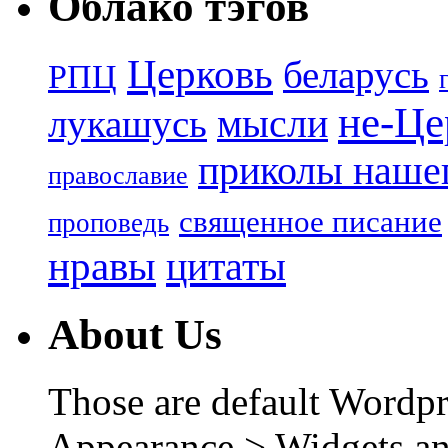
Облако тэгов
Церковь
беларусь
РПЦ
не-Це
лукашусь
мысли
приколы нашег
православие
священное писание
проповедь
нравы
цитаты
About Us
Those are default Wordpr
Appearance > Widgets an