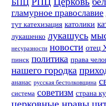
Церковь
бе
РПЦ
БПЦ
гламурное православие
ка
католики
тут катехизация
лукашусь
мы
лукашенко
новости
отец 
несуразности
политика
права чело
пинск
нашего городка
прихо
с
ананас
русская бестолковщина
советизм
страна к
система
церковные нравы
ци