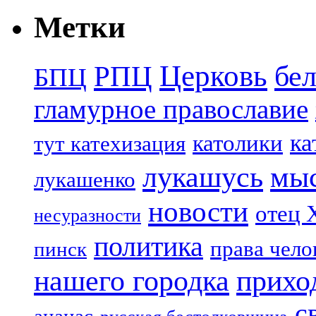
Метки
Церковь
бе
РПЦ
БПЦ
гламурное православие
ка
католики
тут катехизация
лукашусь
мы
лукашенко
новости
отец 
несуразности
политика
права чело
пинск
нашего городка
прихо
с