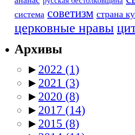
ананас
русская бестолковщина
советизм
страна к
система
церковные нравы
ци
Архивы
►
2022
(1)
►
2021
(3)
►
2020
(8)
►
2017
(14)
►
2015
(8)