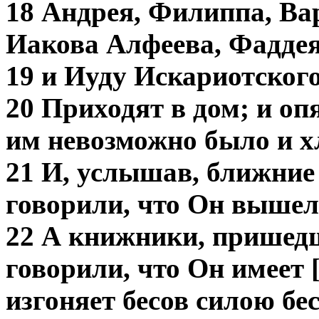
18 Андрея, Филиппа, Ва
Иакова Алфеева, Фадде
19 и Иуду Искариотского
20 Приходят в дом; и опя
им невозможно было и хл
21 И, услышав, ближние 
говорили, что Он вышел 
22 А книжники, пришедш
говорили, что Он имеет [
изгоняет бесов силою бе