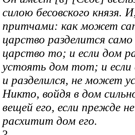
силою бесовского князя. И
притчами: как может сат
царство разделится само
царство то; и если дом р
устоять дом тот; и если 
и разделился, не может у
Никто, войдя в дом силь
вещей его, если прежде н
расхитит дом его.
?