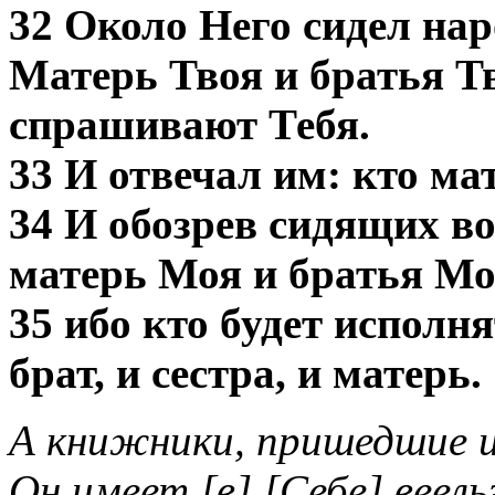
32 Около Него сидел нар
Матерь Твоя и братья Тв
спрашивают Тебя.
33 И отвечал им: кто м
34 И обозрев сидящих во
матерь Моя и братья Мо
35 ибо кто будет исполн
брат, и сестра, и матерь.
А книжники, пришедшие и
Он имеет [в] [Себе] веель