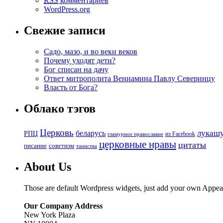
RSS
комментариев
WordPress.org
Свежие записи
Садо, мазо, и во веки веков
Почему уходят дети?
Бог списан на дачу
Ответ митрополита Вениамина Павлу Северинцу
Власть от Бога?
Облако тэгов
Церковь
беларусь
лукаш
РПЦ
из Facebook
гламурное православие
церковные нравы
цитаты
советизм
писание
таинства
About Us
Those are default Wordpress widgets, just add your own Appea
Our Company Address
New York Plaza