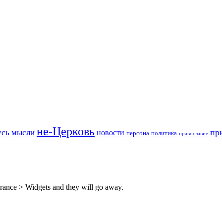
не-Церковь
пр
усь
мысли
новости
персона
политика
православие
rance > Widgets and they will go away.