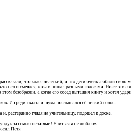
 рассказали, что класс нелегкий, и что дети очень любили свою
то пел и смеялся, кто-то пищал разными голосами. Но ее это сов
том безобразии, а когда его сосед вытащил книгу и хотел ударит
ов. И среди гвалта и шума послышался её низкий голос:
и, растерянно глядя на учительницу, подошел к доске.
ундук за семью печатями! Учиться я не люблю».
осил Петя.