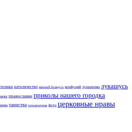
лукашусь
католичество
атолики
конфуций
лукашенко
квитней беларусь
приколы нашего городка
православие
овека
церковные нравы
таинства
вщина
фото
тоталитаризм