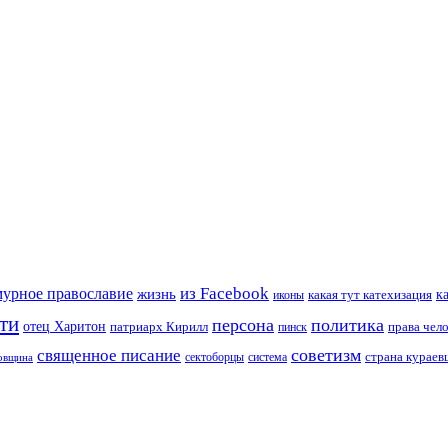
из Facebook
мурное православие
жизнь
к
какая тут катехизация
иконы
ти
персона
политика
отец Харитон
патриарх Кирилл
права чел
пинск
советизм
священное писание
страна курае
сектоборцы
система
ковщина