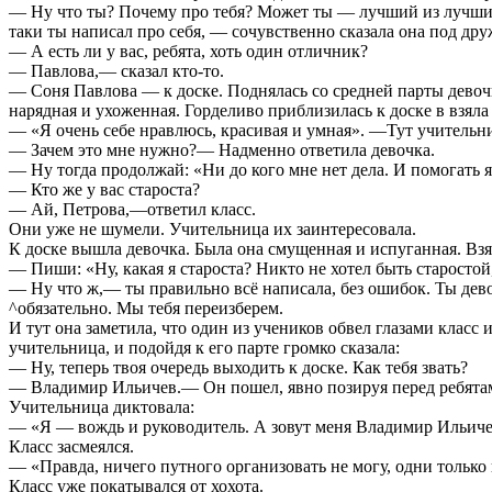
— Ну что ты? Почему про тебя? Может ты — лучший из лучших
таки ты написал про себя, — сочувственно сказала она под дру
— А есть ли у вас, ребята, хоть один отличник?
— Павлова,— сказал кто-то.
— Соня Павлова — к доске. Поднялась со средней парты дево
нарядная и ухоженная. Горделиво приблизилась к доске в взяла
— «Я очень себе нравлюсь, красивая и умная». —Тут учительни
— Зачем это мне нужно?— Надменно ответила девочка.
— Ну тогда продолжай: «Ни до кого мне нет дела. И помогат
— Кто же у вас староста?
— Ай, Петрова,—ответил класс.
Они уже не шумели. Учительница их заинтересовала.
К доске вышла девочка. Была она смущенная и испуганная. Взял
— Пиши: «Ну, какая я староста? Никто не хотел быть старостой,
— Ну что ж,— ты правильно всё написала, без ошибок. Ты девоч
^обязательно. Мы тебя переизберем.
И тут она заметила, что один из учеников обвел глазами класс 
учительница, и подойдя к его парте громко сказала:
— Ну, теперь твоя очередь выходить к доске. Как тебя звать?
— Владимир Ильичев.— Он пошел, явно позируя перед ребятам
Учительница диктовала:
— «Я — вождь и руководитель. А зовут меня Владимир Ильиче
Класс засмеялся.
— «Правда, ничего путного организовать не могу, одни только
Класс уже покатывался от хохота.