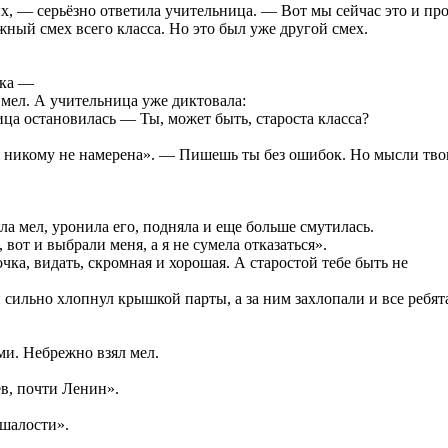
, — серьёзно ответила учительница. — Вот мы сейчас это и пр
жный смех всего класса. Но это был уже другой смех.
чка —
 мел. А учительница уже диктовала:
ца остановилась — Ты, может быть, староста класса?
ь я никому не намерена». — Пишешь ты без ошибок. Но мысли т
а мел, уронила его, подняла и еще больше смутилась.
 вот и выбрали меня, а я не сумела отказаться».
ка, видать, скромная и хорошая. А старостой тебе быть не
и сильно хлопнул крышкой парты, а за ним захлопали и все ребят
и. Небрежно взял мел.
в, почти Ленин».
 шалости».