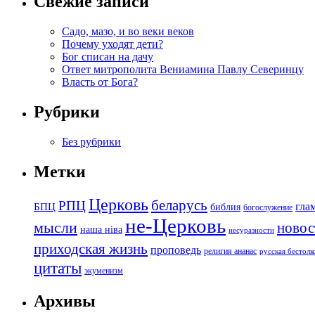
Свежие записи
Садо, мазо, и во веки веков
Почему уходят дети?
Бог списан на дачу
Ответ митрополита Вениамина Павлу Северинцу
Власть от Бога?
Рубрики
Без рубрики
Метки
Церковь
беларусь
РПЦ
БПЦ
гла
библия
богослужение
не-Церковь
мысли
новос
наша ніва
несуразности
приходская жизнь
проповедь
религия ананас
русская бестол
цитаты
экуменизм
Архивы