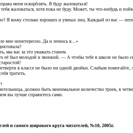
права меня оскорблять. Я буду жаловаться!
бя жаловаться, хотя пока не буду. Может, ты что-нибудь и пойм
дно? Я вижу столько хороших и умных лиц. Каждый из вас — неп
ле мне неинтересно. Да и ленюсь я…»
диктовала?
ь, мы вас за это уважать станем.
 её был молодой и звонкий. — А чтобы тебе в школе не было ску
старостой!
четверти в классе не было ни одной двойки. Слабым помогайте, 
себя тратить.
!
чительница, должно быть минимальное количество троек, в четве
нием вы лучше справитесь сами.
елей и самого широкого круга читателей, №10, 2005г.