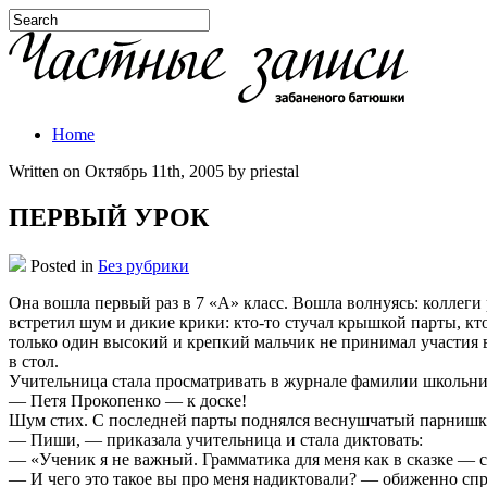
Home
Written on Октябрь 11th, 2005 by priestal
ПЕРВЫЙ УРОК
Posted in
Без рубрики
Она вошла первый раз в 7 «А» класс. Вошла волнуясь: коллеги
встретил шум и дикие крики: кто-то стучал крышкой парты, кто-
только один высокий и крепкий мальчик не принимал участия в э
в стол.
Учительница стала просматривать в журнале фамилии школьник
— Петя Прокопенко — к доске!
Шум стих. С последней парты поднялся веснушчатый парнишка 
— Пиши, — приказала учительница и стала диктовать:
— «Ученик я не важный. Грамматика для меня как в сказке — с
— И чего это такое вы про меня надиктовали? — обиженно спр