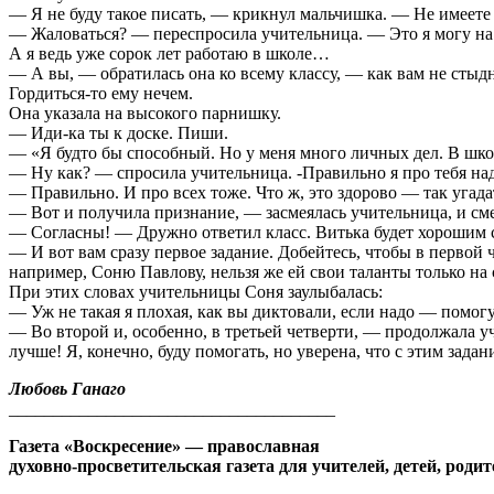
— Я не буду такое писать, — крикнул мальчишка. — Не имеете 
— Жаловаться? — переспросила учительница. — Это я могу на те
А я ведь уже сорок лет работаю в школе…
— А вы, — обратилась она ко всему классу, — как вам не сты
Гордиться-то ему нечем.
Она указала на высокого парнишку.
— Иди-ка ты к доске. Пиши.
— «Я будто бы способный. Но у меня много личных дел. В шко
— Ну как? — спросила учительница. -Правильно я про тебя на
— Правильно. И про всех тоже. Что ж, это здорово — так угадат
— Вот и получила признание, — засмеялась учительница, и смех
— Согласны! — Дружно ответил класс. Витька будет хорошим 
— И вот вам сразу первое задание. Добейтесь, чтобы в первой 
например, Соню Павлову, нельзя же ей свои таланты только на 
При этих словах учительницы Соня заулыбалась:
— Уж не такая я плохая, как вы диктовали, если надо — помогу
— Во второй и, особенно, в третьей четверти, — продолжала у
лучше! Я, конечно, буду помогать, но уверена, что с этим зада
Любовь Ганаго
_____________________________________
Газета «Воскресение» — православная
духовно-просветительская газета для учителей, детей, родит