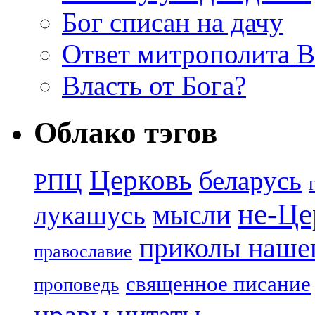
Бог списан на дачу
Ответ митрополита 
Власть от Бога?
Облако тэгов
Церковь
беларусь
РПЦ
не-Це
лукашусь
мысли
приколы нашег
православие
священное писание
проповедь
нравы