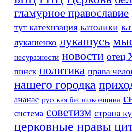
гламурное православие
ка
католики
тут катехизация
лукашусь
мы
лукашенко
новости
отец 
несуразности
политика
права чело
пинск
нашего городка
прихо
с
ананас
русская бестолковщина
советизм
страна к
система
церковные нравы
ци