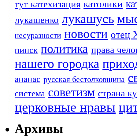
ка
католики
тут катехизация
лукашусь
мы
лукашенко
новости
отец 
несуразности
политика
права чело
пинск
нашего городка
прихо
с
ананас
русская бестолковщина
советизм
страна к
система
церковные нравы
ци
Архивы