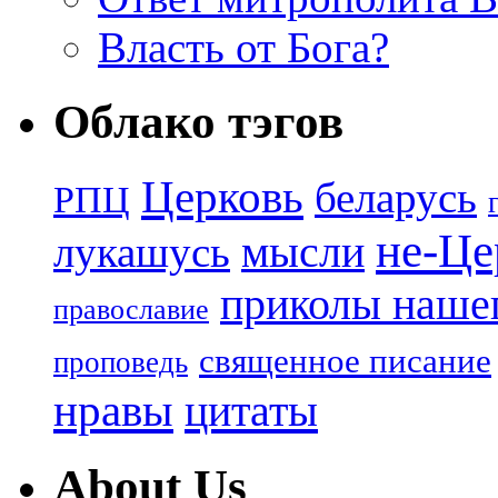
Власть от Бога?
Облако тэгов
Церковь
беларусь
РПЦ
не-Це
лукашусь
мысли
приколы нашег
православие
священное писание
проповедь
нравы
цитаты
About Us