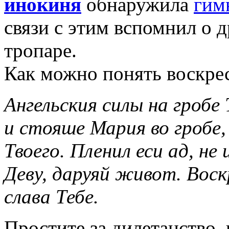
инокиня
обнаружила
гим
связи с этим вспомнил о 
тропаре.
Как можно понять воскрес
Ангельския силы на гробе
и стояше Мария во гробе
Твоего. Пленил еси ад, не 
Деву, даруяй живот. Воск
слава Тебе.
Простите за дилетанство, 