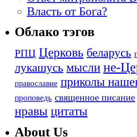
Власть от Бога?
Облако тэгов
Церковь
беларусь
РПЦ
не-Це
лукашусь
мысли
приколы нашег
православие
священное писание
проповедь
нравы
цитаты
About Us