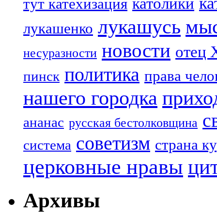
ка
католики
тут катехизация
лукашусь
мы
лукашенко
новости
отец 
несуразности
политика
права чело
пинск
нашего городка
прихо
с
ананас
русская бестолковщина
советизм
страна к
система
церковные нравы
ци
Архивы