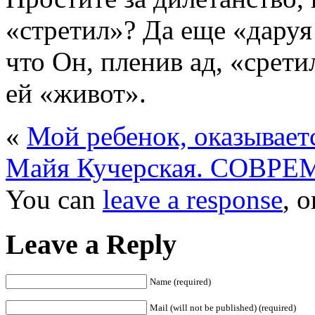
«стретил»? Да еще «даруя
что Он, пленив ад, «сретил
ей «живот».
«
Мой ребенок, оказываетс
Майя Кучерская. СОВ
You can
leave a response
, 
Leave a Reply
Name (required)
Mail (will not be published) (required)