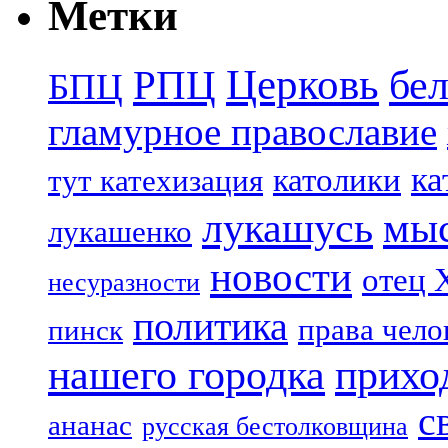
Метки
Церковь
бе
РПЦ
БПЦ
гламурное православие
ка
католики
тут катехизация
лукашусь
мы
лукашенко
новости
отец 
несуразности
политика
права чело
пинск
нашего городка
прихо
с
ананас
русская бестолковщина