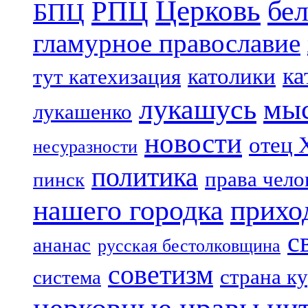
Церковь
бе
РПЦ
БПЦ
гламурное православие
ка
католики
тут катехизация
лукашусь
мы
лукашенко
новости
отец 
несуразности
политика
права чело
пинск
нашего городка
прихо
с
ананас
русская бестолковщина
советизм
страна к
система