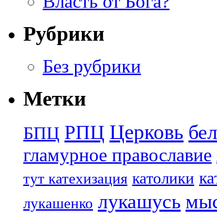
Власть от Бога?
Рубрики
Без рубрики
Метки
Церковь
бе
РПЦ
БПЦ
гламурное православие
ка
католики
тут катехизация
лукашусь
мы
лукашенко