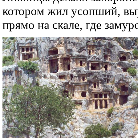
котором жил усопший, вы
прямо на скале, где замур