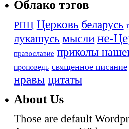
Облако тэгов
Церковь
беларусь
РПЦ
не-Це
лукашусь
мысли
приколы нашег
православие
священное писание
проповедь
нравы
цитаты
About Us
Those are default Wordpr