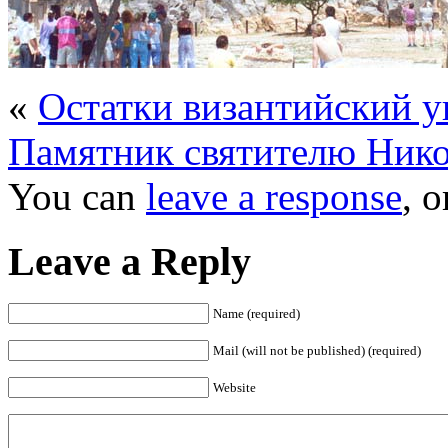
«
Остатки византийский 
Памятник святителю Ник
You can
leave a response
, 
Leave a Reply
Name (required)
Mail (will not be published) (required)
Website