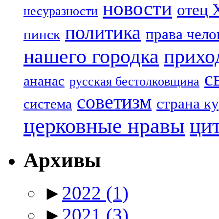
новости
отец 
несуразности
политика
права чело
пинск
нашего городка
прихо
с
ананас
русская бестолковщина
советизм
страна к
система
церковные нравы
ци
Архивы
►
2022
(1)
►
2021
(3)