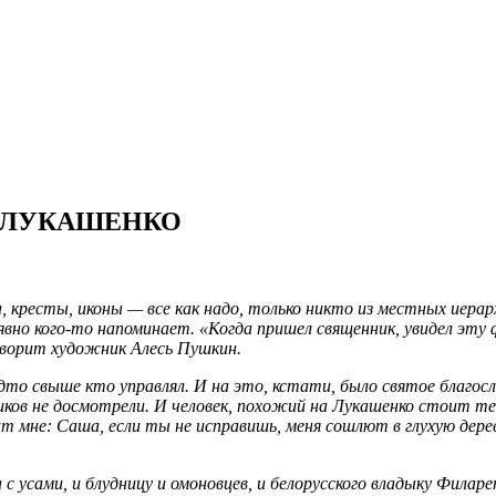
 ЛУКАШЕНКО
а, кресты, иконы — все как надо, только никто из местных иера
явно кого-то напоминает. «Когда пришел священник, увидел эту 
говорит художник Алесь Пушкин.
удто свыше кто управлял. И на это, кстати, было святое благос
ков не досмотрели. И человек, похожий на Лукашенко стоит тепе
 мне: Саша, если ты не исправишь, меня сошлют в глухую дерев
с усами, и блудницу и омоновцев, и белорусского владыку Филар