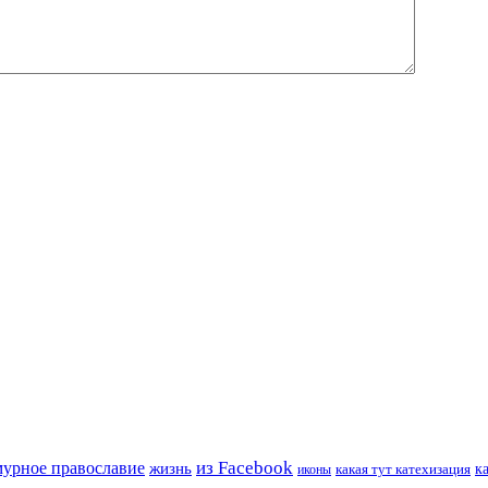
из Facebook
мурное православие
жизнь
к
какая тут катехизация
иконы