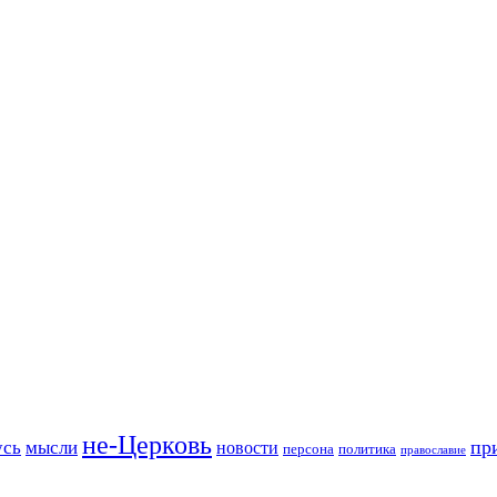
не-Церковь
пр
усь
мысли
новости
персона
политика
православие