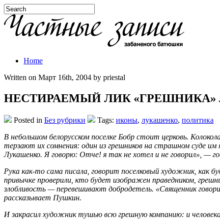
Home
Written on Март 16th, 2004 by priestal
НЕСТИРАЕМЫЙ ЛИК «ГРЕШНИКА»
Posted in
Без рубрики
Tags:
иконы
,
лукашенко
,
политика
В небольшом белорусском поселке Бобр стоит церковь. Колокол
терзают их сомнения: один из грешников на страшном суде им 
Лукашенко. Я говорю: Отче! я так не хотел и не говорил», — 
Рука как-то сама писала, говорит поселковый художник, как б
привычке проверили, кто будет изображен праведником, грешни
злобливость — перевешивают добродетель. «Священник говорит
рассказывает Пушкин.
И закрасил художник тушью всю грешную компанию: и человека 