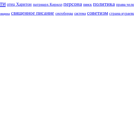
ти
персона
политика
отец Харитон
патриарх Кирилл
права чел
пинск
советизм
священное писание
страна курае
сектоборцы
система
ковщина