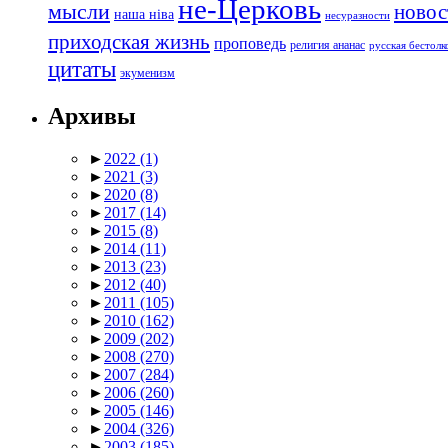
не-Церковь
мысли
новос
наша ніва
несуразности
приходская жизнь
проповедь
религия ананас
русская бестол
цитаты
экуменизм
Архивы
►
2022
(1)
►
2021
(3)
►
2020
(8)
►
2017
(14)
►
2015
(8)
►
2014
(11)
►
2013
(23)
►
2012
(40)
►
2011
(105)
►
2010
(162)
►
2009
(202)
►
2008
(270)
►
2007
(284)
►
2006
(260)
►
2005
(146)
►
2004
(326)
►
2003
(185)