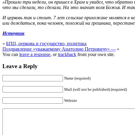
«Прошло три недели, он пришел в Храм и увидел, что обратно
что мы сделали, то сделали. На это значит воля Божья. И та
И церковь так и стоит. 7 лет сельские прихожане молятся в 
или дождаться, пока человек, похожий на грешника, перестан
Источник
«
БПЦ, церковь и государство, политика
Поздравление «уважаемому Анатолию Петровичу» —
»
You can
leave a response
, or
trackback
from your own site.
Leave a Reply
Name (required)
Mail (will not be published) (required)
Website