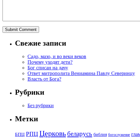
Свежие записи
Садо, мазо, и во веки веков
Почему уходят дети?
Бог списан на дачу
Ответ митрополита Вениамина Павлу Северинцу
Власть от Бога?
Рубрики
Без рубрики
Метки
Церковь
беларусь
РПЦ
БПЦ
гла
библия
богослужение