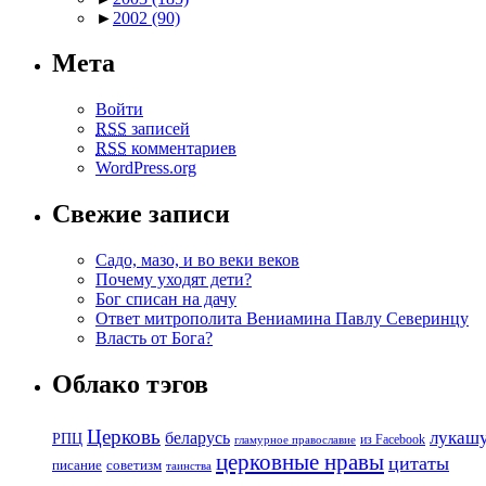
►
2002
(90)
Мета
Войти
RSS
записей
RSS
комментариев
WordPress.org
Свежие записи
Садо, мазо, и во веки веков
Почему уходят дети?
Бог списан на дачу
Ответ митрополита Вениамина Павлу Северинцу
Власть от Бога?
Облако тэгов
Церковь
беларусь
лукаш
РПЦ
из Facebook
гламурное православие
церковные нравы
цитаты
советизм
писание
таинства