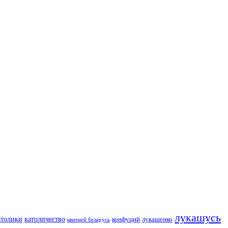
лукашусь
католичество
атолики
конфуций
лукашенко
квитней беларусь