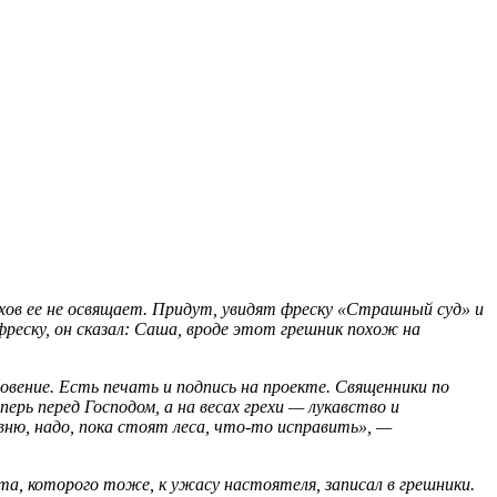
рхов ее не освящает. Придут, увидят фреску «Страшный суд» и
фреску, он сказал: Саша, вроде этот грешник похож на
ловение. Есть печать и подпись на проекте. Священники по
рь перед Господом, а на весах грехи — лукавствo и
ню, надо, пока стоят леса, что-то исправить», —
ета, которого тоже, к ужасу настоятеля, записал в грешники.