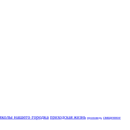
иколы нашего городка
приходская жизнь
священное
проповедь