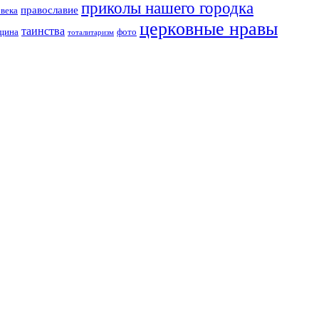
приколы нашего городка
православие
овека
церковные нравы
таинства
вщина
фото
тоталитаризм