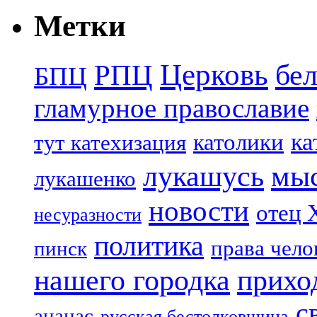
Метки
Церковь
бе
РПЦ
БПЦ
гламурное православие
ка
католики
тут катехизация
лукашусь
мы
лукашенко
новости
отец 
несуразности
политика
права чело
пинск
нашего городка
прихо
с
ананас
русская бестолковщина