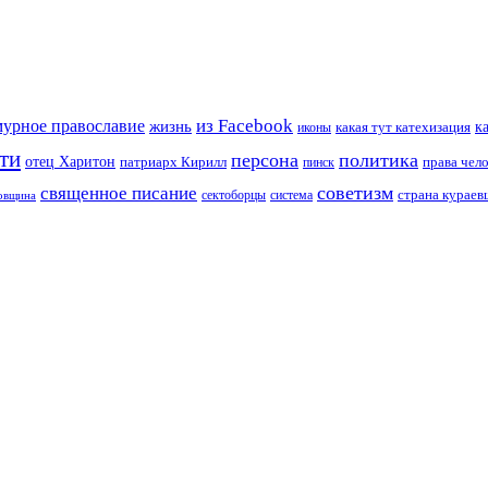
из Facebook
мурное православие
жизнь
к
какая тут катехизация
иконы
ти
персона
политика
отец Харитон
патриарх Кирилл
права чел
пинск
советизм
священное писание
страна курае
сектоборцы
система
ковщина