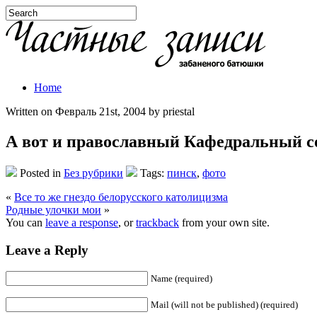
Home
Written on Февраль 21st, 2004 by priestal
А вот и православный Кафедральный с
Posted in
Без рубрики
Tags:
пинск
,
фото
«
Все то же гнездо белорусского католицизма
Родные улочки мои
»
You can
leave a response
, or
trackback
from your own site.
Leave a Reply
Name (required)
Mail (will not be published) (required)