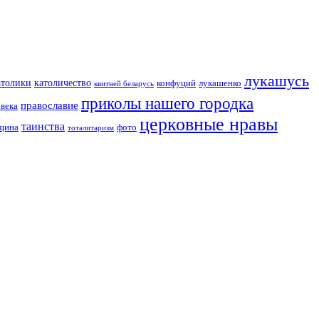
лукашусь
католичество
атолики
конфуций
лукашенко
квитней беларусь
приколы нашего городка
православие
овека
церковные нравы
таинства
вщина
фото
тоталитаризм