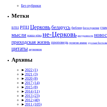
Без рубрики
Метки
Церковь
беларусь
РПЦ
БПЦ
гла
библия
богослужение
не-Церковь
мысли
новос
наша ніва
несуразности
приходская жизнь
проповедь
религия ананас
русская бестол
цитаты
экуменизм
Архивы
►
2022
(1)
►
2021
(3)
►
2020
(8)
►
2017
(14)
►
2015
(8)
►
2014
(11)
►
2013
(23)
►
2012
(40)
►
2011
(105)