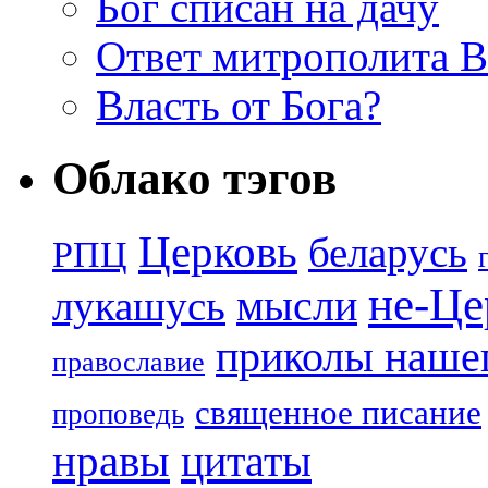
Бог списан на дачу
Ответ митрополита 
Власть от Бога?
Облако тэгов
Церковь
беларусь
РПЦ
не-Це
лукашусь
мысли
приколы нашег
православие
священное писание
проповедь
нравы
цитаты