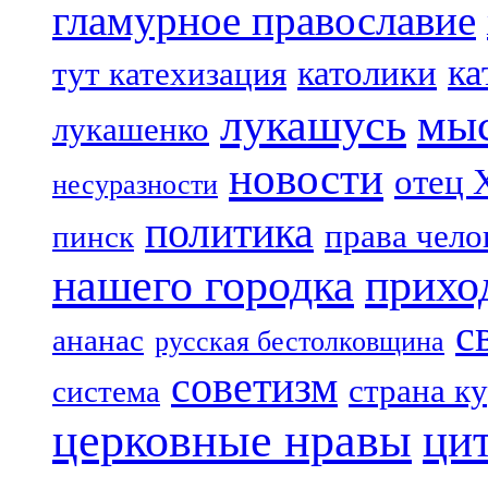
гламурное православие
ка
католики
тут катехизация
лукашусь
мы
лукашенко
новости
отец 
несуразности
политика
права чело
пинск
нашего городка
прихо
с
ананас
русская бестолковщина
советизм
страна к
система
церковные нравы
ци