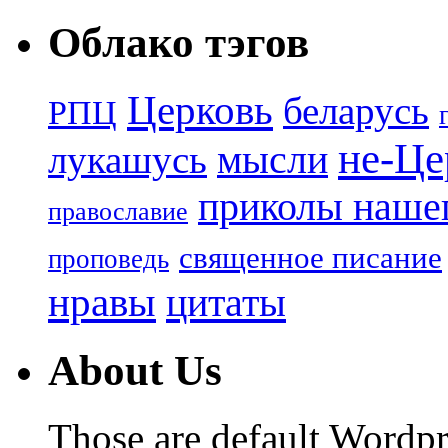
Облако тэгов
Церковь
беларусь
РПЦ
не-Це
лукашусь
мысли
приколы нашег
православие
священное писание
проповедь
нравы
цитаты
About Us
Those are default Wordpr