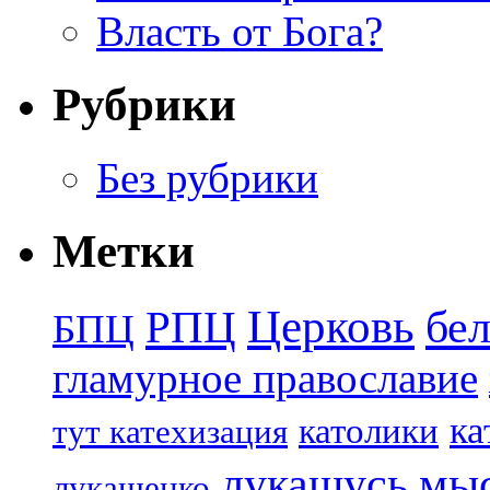
Власть от Бога?
Рубрики
Без рубрики
Метки
Церковь
бе
РПЦ
БПЦ
гламурное православие
ка
католики
тут катехизация
лукашусь
мы
лукашенко