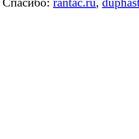
Спасибо:
rantac.ru
,
duphas