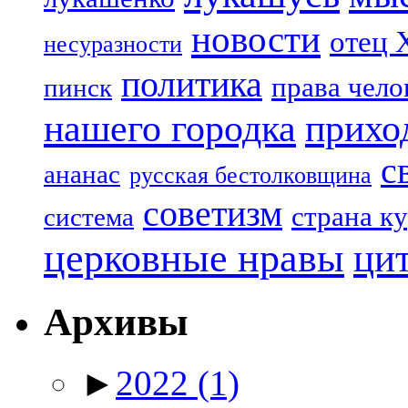
новости
отец 
несуразности
политика
права чело
пинск
нашего городка
прихо
с
ананас
русская бестолковщина
советизм
страна к
система
церковные нравы
ци
Архивы
►
2022
(1)