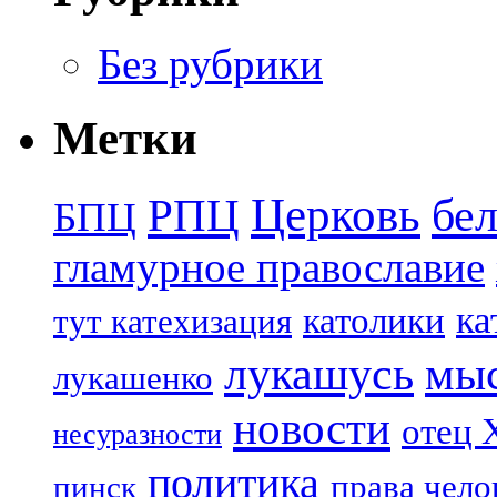
Без рубрики
Метки
Церковь
бе
РПЦ
БПЦ
гламурное православие
ка
католики
тут катехизация
лукашусь
мы
лукашенко
новости
отец 
несуразности
политика
права чело
пинск