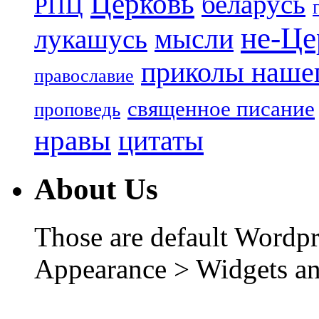
Церковь
беларусь
РПЦ
не-Це
лукашусь
мысли
приколы нашег
православие
священное писание
проповедь
нравы
цитаты
About Us
Those are default Wordpr
Appearance > Widgets an