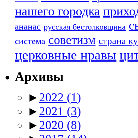
нашего городка
прихо
с
ананас
русская бестолковщина
советизм
страна к
система
церковные нравы
ци
Архивы
►
2022
(1)
►
2021
(3)
►
2020
(8)