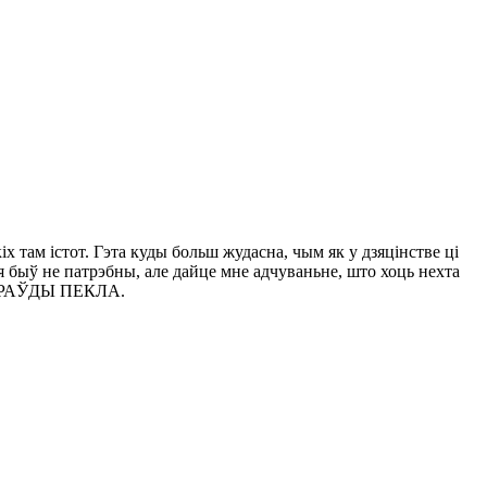
 там істот. Гэта куды больш жудасна, чым як у дзяцінстве ці
 быў не патрэбны, але дайце мне адчуваньне, што хоць нехта
 САПРАЎДЫ ПЕКЛА.