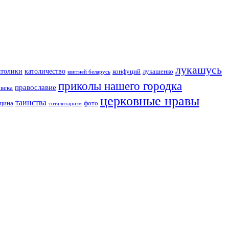
лукашусь
католичество
атолики
конфуций
лукашенко
квитней беларусь
приколы нашего городка
православие
овека
церковные нравы
таинства
вщина
фото
тоталитаризм