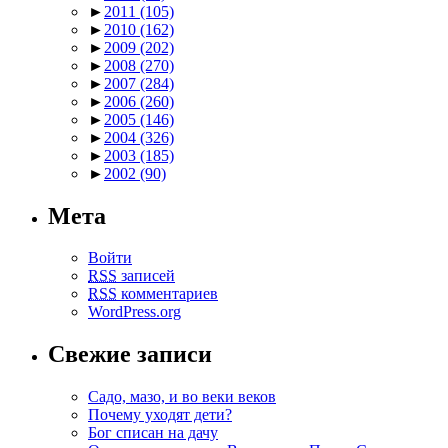
►
2011
(105)
►
2010
(162)
►
2009
(202)
►
2008
(270)
►
2007
(284)
►
2006
(260)
►
2005
(146)
►
2004
(326)
►
2003
(185)
►
2002
(90)
Мета
Войти
RSS
записей
RSS
комментариев
WordPress.org
Свежие записи
Садо, мазо, и во веки веков
Почему уходят дети?
Бог списан на дачу