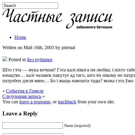
Home
Written on Май 16th, 2003 by priestal
Posted in
Без рубрики
Што гэта — мука вечная? Гэта калі нікога ня любіш, і ніхто та
юнацтве… калі чалавек пакутуе ад таго, што ён нікому не патр
патрэбен дзеля мяне… Бо і жыць навошта тады? можа гэта ўж
«
События в Гомеле
Следующая запись
»
You can
leave a response
, or
trackback
from your own site.
Leave a Reply
Name (required)