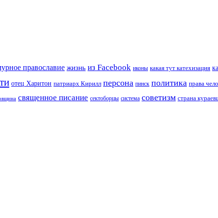
из Facebook
мурное православие
жизнь
к
какая тут катехизация
иконы
ти
персона
политика
отец Харитон
патриарх Кирилл
права чел
пинск
советизм
священное писание
страна курае
сектоборцы
система
ковщина