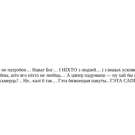
бе не патрэбен… Нават Бог… І НІХТО з людзей… і з іншых усялякіх
эбны, што яго ніхто не любіць… А цяпер падумаеш — ну хай бы я
о сьмерць? .. Не.. калі б так… Гэта бязконцыя пакуты.. ГЭТА