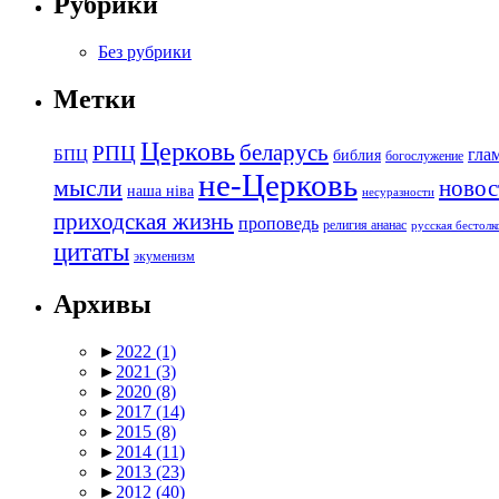
Рубрики
Без рубрики
Метки
Церковь
беларусь
РПЦ
БПЦ
гла
библия
богослужение
не-Церковь
мысли
новос
наша ніва
несуразности
приходская жизнь
проповедь
религия ананас
русская бестол
цитаты
экуменизм
Архивы
►
2022
(1)
►
2021
(3)
►
2020
(8)
►
2017
(14)
►
2015
(8)
►
2014
(11)
►
2013
(23)
►
2012
(40)