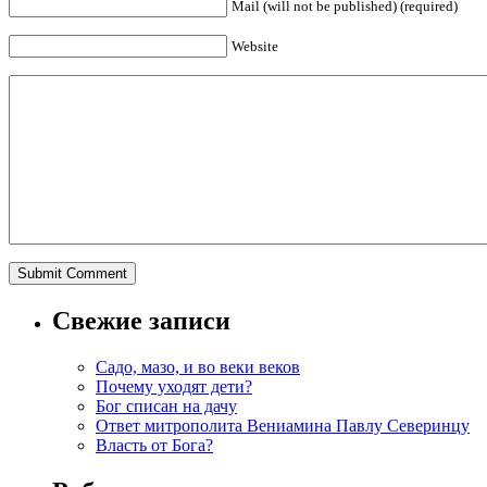
Mail (will not be published) (required)
Website
Свежие записи
Садо, мазо, и во веки веков
Почему уходят дети?
Бог списан на дачу
Ответ митрополита Вениамина Павлу Северинцу
Власть от Бога?