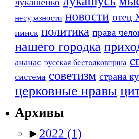
лукашусь
мы
лукашенко
новости
отец 
несуразности
политика
права чело
пинск
нашего городка
прихо
с
ананас
русская бестолковщина
советизм
страна к
система
церковные нравы
ци
Архивы
►
2022
(1)