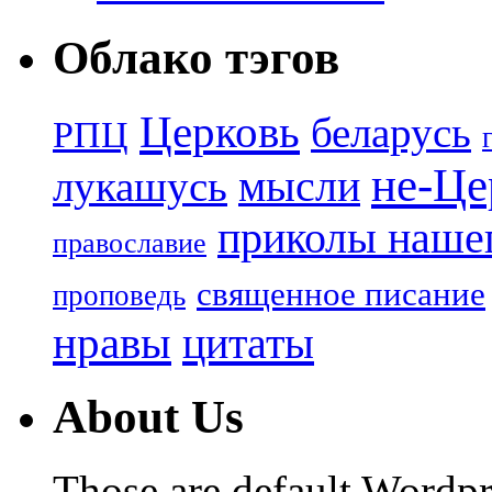
Облако тэгов
Церковь
беларусь
РПЦ
не-Це
лукашусь
мысли
приколы нашег
православие
священное писание
проповедь
нравы
цитаты
About Us
Those are default Wordpr