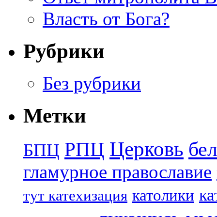
Власть от Бога?
Рубрики
Без рубрики
Метки
Церковь
бе
РПЦ
БПЦ
гламурное православие
ка
католики
тут катехизация