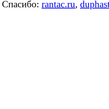
Спасибо:
rantac.ru
,
duphas