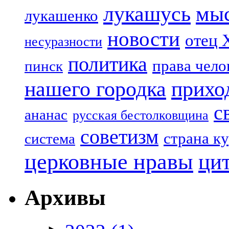
лукашусь
мы
лукашенко
новости
отец 
несуразности
политика
права чело
пинск
нашего городка
прихо
с
ананас
русская бестолковщина
советизм
страна к
система
церковные нравы
ци
Архивы