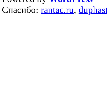
Спасибо:
rantac.ru
,
duphas