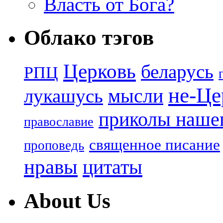
Власть от Бога?
Облако тэгов
Церковь
беларусь
РПЦ
не-Це
лукашусь
мысли
приколы нашег
православие
священное писание
проповедь
нравы
цитаты
About Us