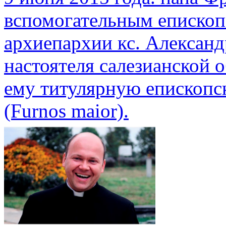
вспомогательным еписко
архиепархии кс. Александ
настоятеля салезианской 
ему титулярную епископс
(Furnоs maior).