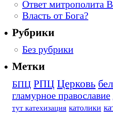
Ответ митрополита 
Власть от Бога?
Рубрики
Без рубрики
Метки
Церковь
бе
РПЦ
БПЦ
гламурное православие
ка
католики
тут катехизация